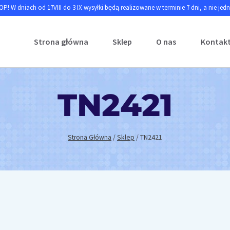
P! W dniach od 17VIII do 3 IX wysyłki będą realizowane w terminie 7 dni, a nie jed
Strona główna
Sklep
O nas
Kontak
TN2421
Strona Główna
/
Sklep
/
TN2421