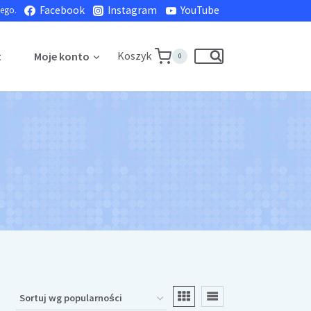
Facebook
Instagram
YouTube
nego.
Koszyk
t
Moje konto
0