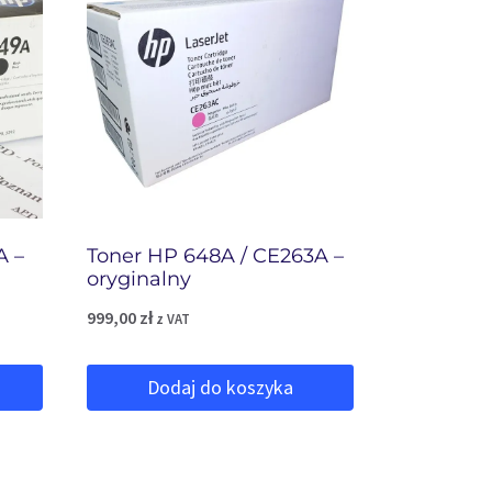
A –
Toner HP 648A / CE263A –
oryginalny
999,00
zł
z VAT
Dodaj do koszyka