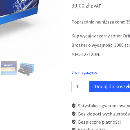
39,00
zł
z VAT
Poprzednia najniższa cena:
3
Kup wydajny czarny toner Or
Brother o wydajności 3000 st
MFC-L2712DN.
2 w magazynie
ilość
Dodaj do koszy
Toner
ORINK
Satysfakcja gwarantowan
BTN2421
Bez kłopotliwych zwrotów
Bezpieczne płatności
do