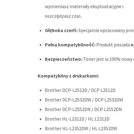
wymieniasz materiały eksploatacyjne i
oszczędzasz czas.
Głęboka czerń:
Specjalnie opracowany pro
Pełna kompatybilność:
Produkt posiada
n
Bezpieczeństwo:
Toner jest w 100% nowy (
Kompatybilny z drukarkami:
Brother DCP-L2512D / DCP L2512D
Brother DCP-L2532DW / DCP L2532DW
Brother DCP-L2552DN / DCP L2552DN
Brother HL-L2312D / HL L2312D
Brother HL-L2352DW / HL L2352DW