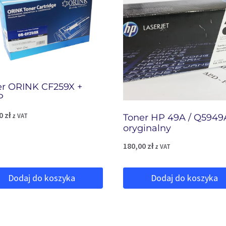
er ORINK CF259X +
P
00
zł
z VAT
Toner HP 49A / Q5949
oryginalny
180,00
zł
z VAT
Dodaj do koszyka
Dodaj do koszyka