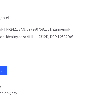
9,00
zł
.
ink TN-2421 EAN: 6972607582521. Zamiennik
ron. Idealny do serii HL-L2312D, DCP-L2532DW,
ka
a
 pieniędzy