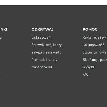
INKI
ODKRYWAJ
POMOC
a
Lista życzeń
Reklamacje i zw
Sprawdź swój koszyk
Jak kupować ?
Zaloguj się na konto
Status zamówie
Promocje i rabaty
Śledź moją pac
Mapa serwisu
Wysyłka
o
FAQ