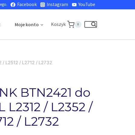
Facebook
Instagram
YouTube
nego.
Koszyk
t
Moje konto
0
/ L2512 / L2712 / L2732
INK BTN2421 do
 L2312 / L2352 /
712 / L2732