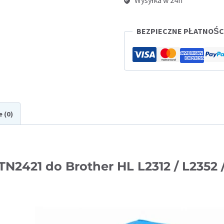
Wysyłka w 24h
Brother
HL
BEZPIECZNE PŁATNOŚ
L2312
/
L2352
/
L2512
e (0)
/
L2712
/
L2732
421 do Brother HL L2312 / L2352 / L