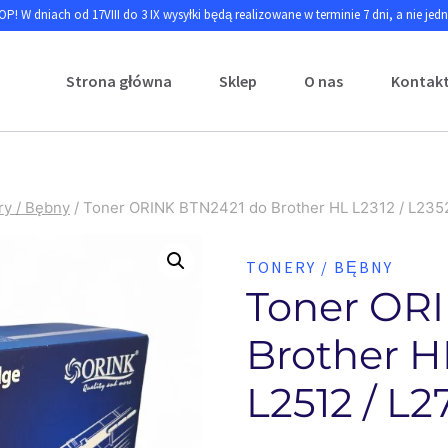
P! W dniach od 17VIII do 3 IX wysyłki będą realizowane w terminie 7 dni, a nie jed
Strona główna
Sklep
O nas
Kontak
ry / Bębny
/
Toner ORINK BTN2421 do Brother HL L2312 / L2352 
TONERY / BĘBNY
Toner OR
Brother HL
L2512 / L2