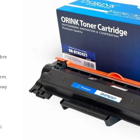
obre
iem.
nowy
i