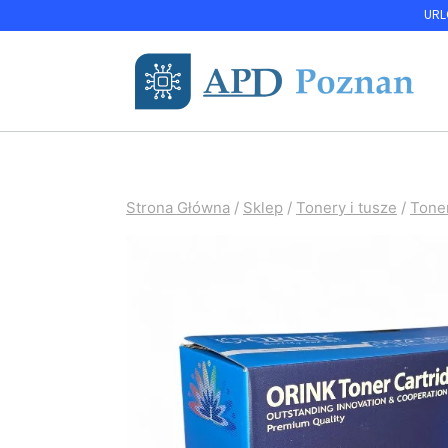
Przejdź
URLO
do
treści
Strona Główna
/
Sklep
/
Tonery i tusze
/
Tone