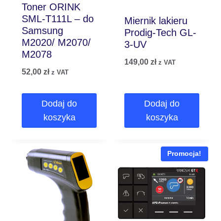
Toner ORINK
SML-T111L – do
Miernik lakieru
Samsung
Prodig-Tech GL-
M2020/ M2070/
3-UV
M2078
149,00
zł
z VAT
52,00
zł
z VAT
Dodaj do
Dodaj do
koszyka
koszyka
Promocja!