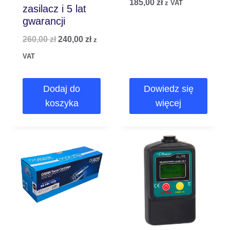
185,00
zł
z VAT
zasilacz i 5 lat
gwarancji
260,00
zł
240,00
zł
z
VAT
Dodaj do
Dowiedz się
koszyka
więcej