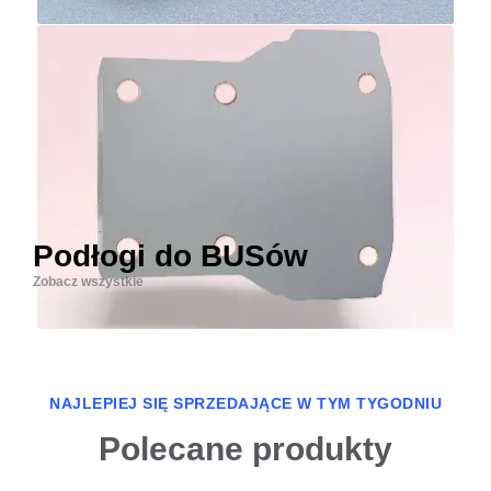
Podłogi do BUSów
Zobacz wszystkie
NAJLEPIEJ SIĘ SPRZEDAJĄCE W TYM TYGODNIU
Polecane produkty