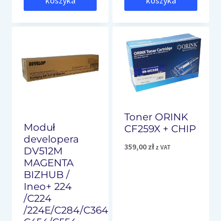
koszyka
koszyka
Toner ORINK
Moduł
CF259X + CHIP
developera
359,00
zł
z VAT
DV512M
MAGENTA
BIZHUB /
Ineo+ 224
/C224
/224E/C284/C364/