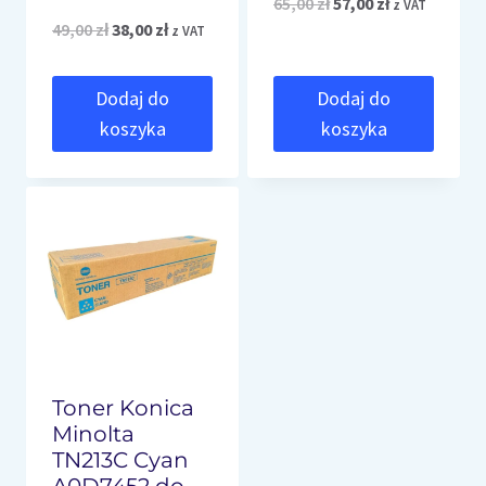
Pierwotna
Aktualna
65,00
zł
57,00
zł
z VAT
Pierwotna
Aktualna
49,00
zł
38,00
zł
z VAT
cena
cena
cena
cena
wynosiła:
wynosi:
Dodaj do
Dodaj do
wynosiła:
wynosi:
65,00 zł.
57,00 zł.
koszyka
koszyka
49,00 zł.
38,00 zł.
Toner Konica
Minolta
TN213C Cyan