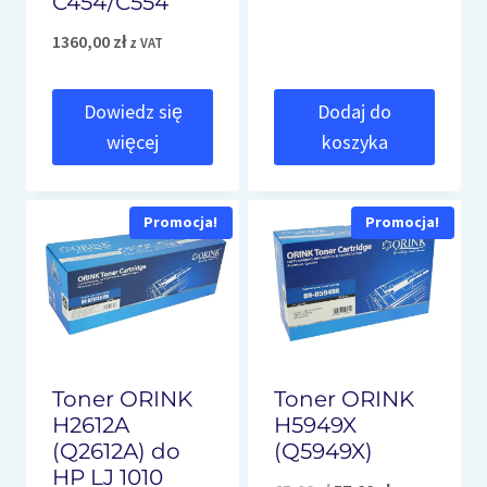
C454/C554
1360,00
zł
z VAT
Dowiedz się
Dodaj do
więcej
koszyka
Promocja!
Promocja!
Toner ORINK
Toner ORINK
H2612A
H5949X
(Q2612A) do
(Q5949X)
HP LJ 1010