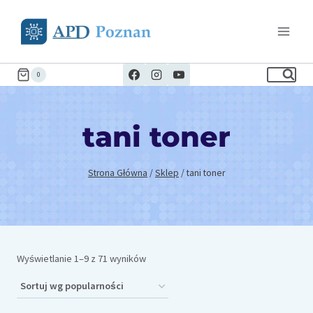
Przejdź
do
treści
0
tani toner
Strona Główna
/
Sklep
/
tani toner
Posortowane
Wyświetlanie 1–9 z 71 wyników
według
popularności