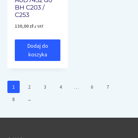
A0D7452 do
BH C203 /
C253
130,00
zł
z VAT
Dodaj do
koszyka
1
2
3
4
…
6
7
8
→