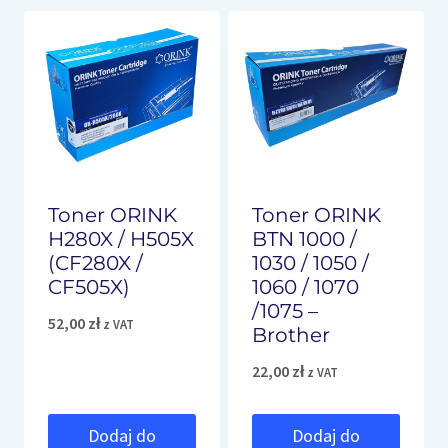
Toner ORINK
Toner ORINK
H280X / H505X
BTN 1000 /
(CF280X /
1030 / 1050 /
CF505X)
1060 / 1070
/1075 –
52,00
zł
z VAT
Brother
22,00
zł
z VAT
Dodaj do
Dodaj do