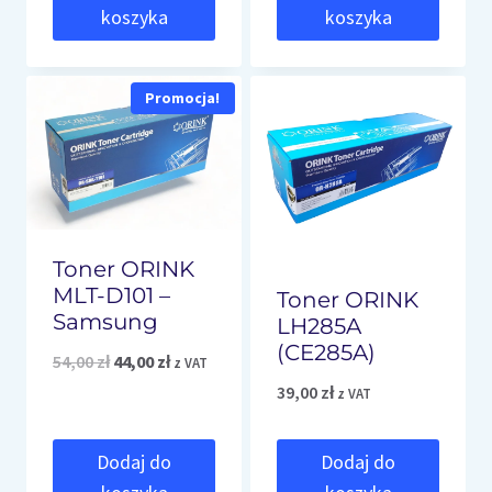
koszyka
koszyka
Promocja!
Toner ORINK
MLT-D101 –
Toner ORINK
Samsung
LH285A
(CE285A)
Pierwotna
Aktualna
54,00
zł
44,00
zł
z VAT
39,00
zł
cena
cena
z VAT
wynosiła:
wynosi:
Dodaj do
Dodaj do
54,00 zł.
44,00 zł.