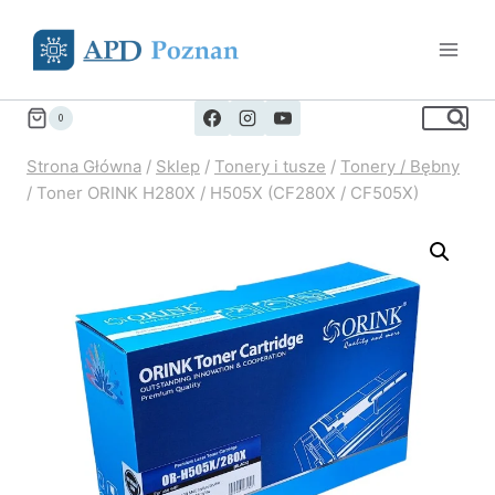
Przejdź
do
treści
0
Strona Główna
/
Sklep
/
Tonery i tusze
/
Tonery / Bębny
/
Toner ORINK H280X / H505X (CF280X / CF505X)