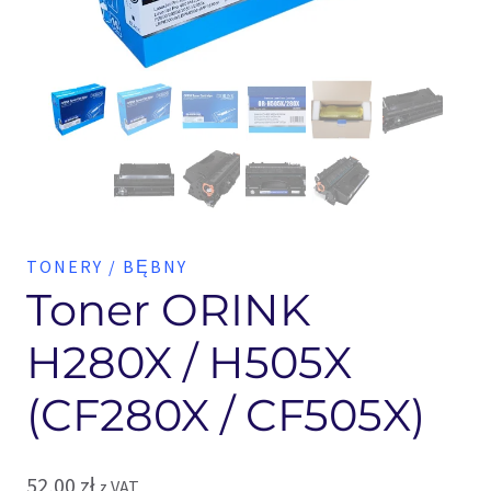
TONERY / BĘBNY
Toner ORINK
H280X / H505X
(CF280X / CF505X)
52,00
zł
z VAT