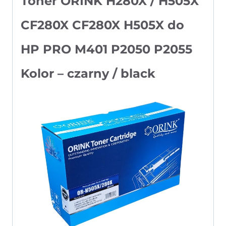
Toner ORINK H280X / H505X
CF280X CF280X H505X do
HP PRO M401 P2050 P2055
Kolor – czarny / black