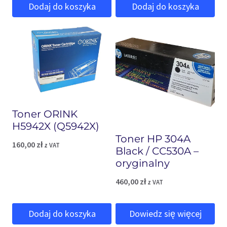
Dodaj do koszyka
Dodaj do koszyka
Toner ORINK
H5942X (Q5942X)
Toner HP 304A
160,00
zł
z VAT
Black / CC530A –
oryginalny
460,00
zł
z VAT
Dodaj do koszyka
Dowiedz się więcej