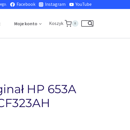
Facebook
Instagram
YouTube
nego.
Koszyk
t
Moje konto
0
ginał HP 653A
CF323AH