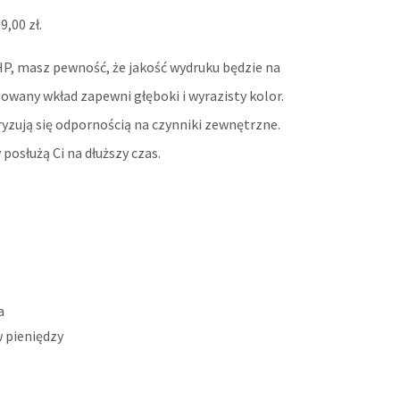
99,00
zł
.
HP, masz pewność, że jakość wydruku będzie na
wany wkład zapewni głęboki i wyrazisty kolor.
zują się odpornością na czynniki zewnętrzne.
służą Ci na dłuższy czas.
a
 pieniędzy