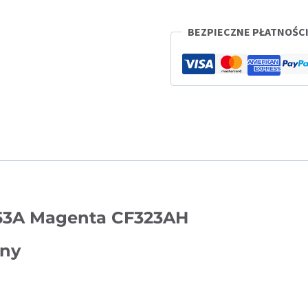
CF323AH
BEZPIECZNE PŁATNOŚC
53A Magenta CF323AH
ony