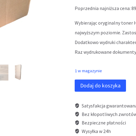
Poprzednia najniższa cena:
8
Wybierając oryginalny toner 
najwyższym poziomie. Zastoso
Dodatkowo wydruki charaktery
Raz wydrukowane dokumenty po
1 w magazynie
ilość
Dodaj do koszyka
Toner
oryginał
Satysfakcja gwarantowan
HP
Bez kłopotliwych zwrotów
Bezpieczne płatności
653A
Wysyłka w 24h
Magenta