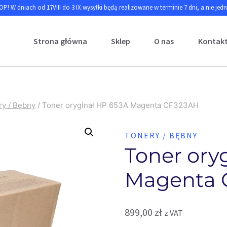
P! W dniach od 17VIII do 3 IX wysyłki będą realizowane w terminie 7 dni, a nie jed
Strona główna
Sklep
O nas
Kontak
ry / Bębny
/
Toner oryginał HP 653A Magenta CF323AH
TONERY / BĘBNY
Toner ory
Magenta 
899,00
zł
z VAT