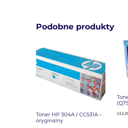
Podobne produkty
Ton
(Q75
112,
Toner HP 304A / CC531A –
oryginalny