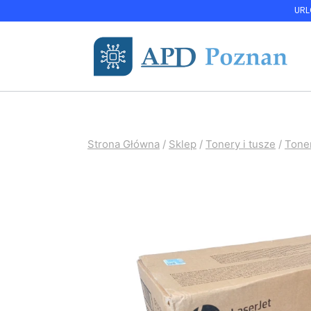
Przejdź
URLO
do
treści
Strona Główna
/
Sklep
/
Tonery i tusze
/
Tone