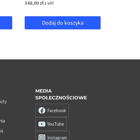
348,00
zł
z VAT
Dodaj do koszyka
MEDIA
SPOŁECZNOŚCIOWE
roty
Facebook
nia
YouTube
kę
Instagram