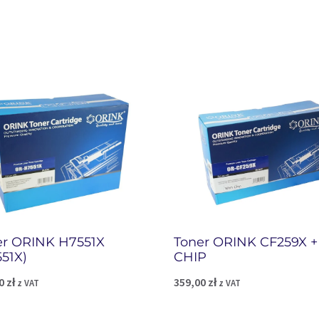
er ORINK H7551X
Toner ORINK CF259X +
51X)
CHIP
00
zł
359,00
zł
z VAT
z VAT