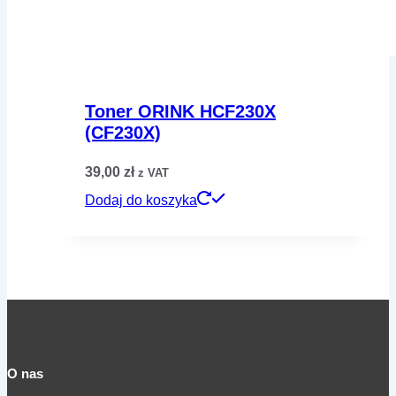
Toner ORINK HCF230X
(CF230X)
39,00
zł
z VAT
Dodaj do koszyka
O nas