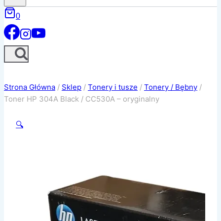
0
Strona Główna
/
Sklep
/
Tonery i tusze
/
Tonery / Bębny
/
Toner HP 304A Black / CC530A – oryginalny
🔍