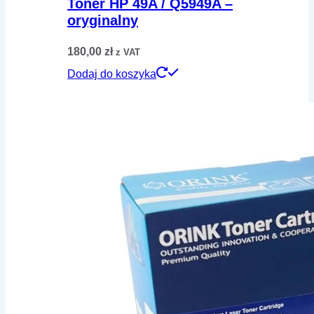
Toner HP 49A / Q5949A –
oryginalny
180,00
zł
z VAT
Dodaj do koszyka