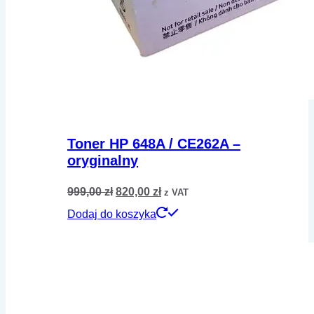
Toner HP 648A / CE262A –
oryginalny
Pierwotna
Aktualna
999,00
zł
820,00
zł
z VAT
cena
cena
Dodaj do koszyka
wynosiła:
wynosi:
999,00 zł.
820,00 zł.