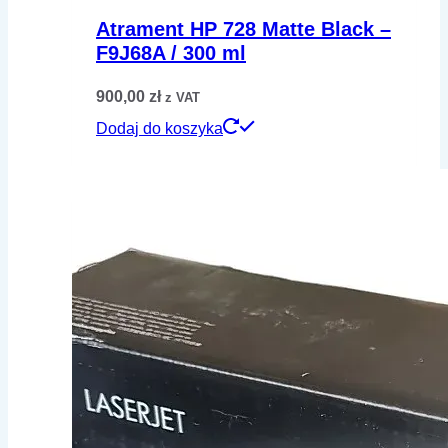
Atrament HP 728 Matte Black –
F9J68A / 300 ml
900,00
zł
z VAT
Dodaj do koszyka