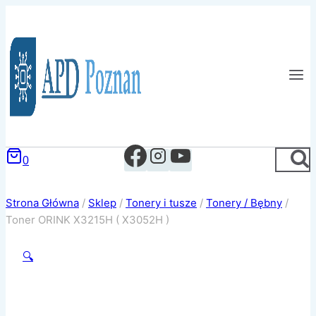
Przejdź
do
treści
0
Strona Główna
/
Sklep
/
Tonery i tusze
/
Tonery / Bębny
/
Toner ORINK X3215H ( X3052H )
🔍