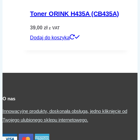
Toner ORINK H435A (CB435A)
39,00
zł
z VAT
Dodaj do koszyka
O nas
Innowacyjne produkty, doskonała obsługa, jedno kliknięcie od
Twojego ulubionego sklepu internetowego.