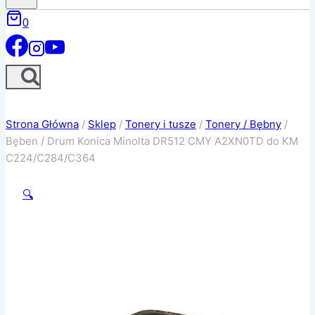
0
Strona Główna
/
Sklep
/
Tonery i tusze
/
Tonery / Bębny
/
Bęben / Drum Konica Minolta DR512 CMY A2XN0TD do KM
C224/C284/C364
🔍