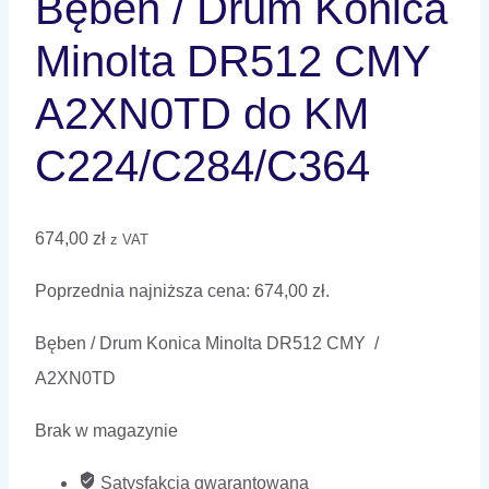
Bęben / Drum Konica
Minolta DR512 CMY
A2XN0TD do KM
C224/C284/C364
674,00
zł
z VAT
Poprzednia najniższa cena:
674,00
zł
.
Bęben / Drum Konica Minolta DR512 CMY /
A2XN0TD
Brak w magazynie
Satysfakcja gwarantowana