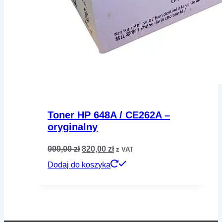
Toner HP 648A / CE262A –
oryginalny
Pierwotna
Aktualna
999,00
zł
820,00
zł
z VAT
cena
cena
Dodaj do koszyka
wynosiła:
wynosi:
999,00 zł.
820,00 zł.