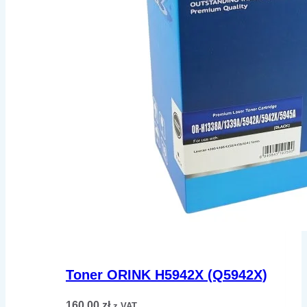
Toner ORINK H5942X (Q5942X)
160,00
zł
z VAT