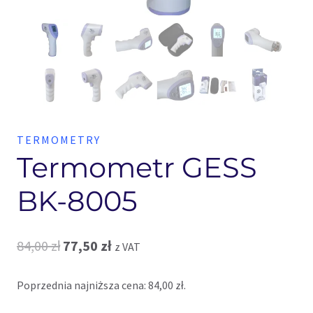
TERMOMETRY
Termometr GESS
BK-8005
Pierwotna
Aktualna
84,00
zł
77,50
zł
z VAT
cena
cena
Poprzednia najniższa cena:
84,00
zł
.
wynosiła:
wynosi: