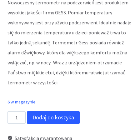
Nowoczesny termometr na podczerwień jest produktem
84,00 zł.
77,50 zł.
wysokiej jakości firmy GESS. Pomiar temperatury
wykonywany jest przy użyciu podczerwieni. Idealnie nadaje
się do mierzenia temperatury u dzieci ponieważ trwa to
tylko jedną sekundę. Termometr Gess posiada również
alarm dźwiękowy, który dla większego komfortu można
wyłączyć, np. w nocy. Wraz z urządzeniem otrzymacie
Państwo miękkie etui, dzięki któremu łatwiej utrzymać
termometr w czystości.
6 w magazynie
ilość
Dodaj do koszyka
Termometr
GESS
Satysfakcja gwarantowana