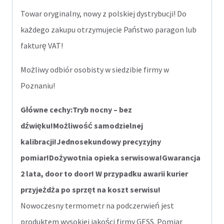
Towar oryginalny, nowy z polskiej dystrybucji! Do
każdego zakupu otrzymujecie Państwo paragon lub
fakturę VAT!
Możliwy odbiór osobisty w siedzibie firmy w
Poznaniu!
Główne cechy:
Tryb nocny – bez
dźwięku!
Możliwość samodzielnej
kalibracji!
Jednosekundowy precyzyjny
pomiar!
Dożywotnia opieka serwisowa!
Gwarancja
2 lata, door to door! W przypadku awarii kurier
przyjeżdża po sprzęt na koszt serwisu!
Nowoczesny termometr na podczerwień jest
produktem wysokiej jakości firmy GESS. Pomiar