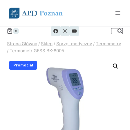
Przejdź
do
treści
0
Strona Główna
/
Sklep
/
Sprzęt medyczny
/
Termometry
/
Termometr GESS BK-8005
Promocja!