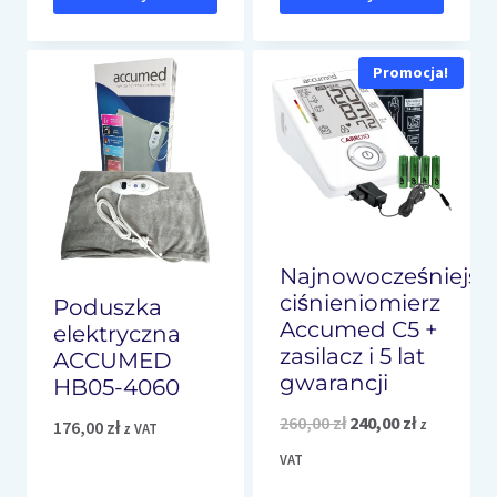
Promocja!
Najnowocześniejsz
ciśnieniomierz
Poduszka
Accumed C5 +
elektryczna
zasilacz i 5 lat
ACCUMED
gwarancji
HB05-4060
Pierwotna
Aktualna
260,00
zł
240,00
zł
z
176,00
zł
z VAT
cena
cena
VAT
wynosiła:
wynosi: