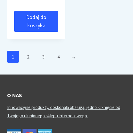
Dodaj do
koszyka
1
2
3
4
→
O NAS
Innowacyjne produkty, doskonała obsługa, jedno kliknięcie od
Twojego ulubionego sklepu internetowego.