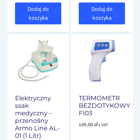
Dodaj do
Dodaj do
260,00 zł.
240,00 zł.
koszyka
koszyka
Elektryczny
TERMOMETR
ssak
BEZDOTYKOWY RA
medyczny –
FI03
przenośny
109,00
zł
z VAT
Armo Line AL-
01 (1 Litr)