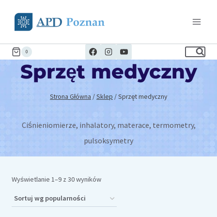
Przejdź
do
treści
0
Sprzęt medyczny
Strona Główna
/
Sklep
/
Sprzęt medyczny
Ciśnieniomierze, inhalatory, materace, termometry,
pulsoksymetry
Posortowane
Wyświetlanie 1–9 z 30 wyników
według
popularności