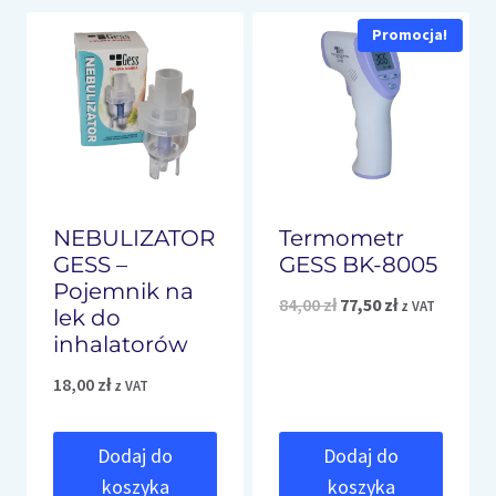
Promocja!
NEBULIZATOR
Termometr
GESS –
GESS BK-8005
Pojemnik na
Pierwotna
Aktualna
84,00
zł
77,50
zł
z VAT
lek do
cena
cena
inhalatorów
wynosiła:
wynosi:
18,00
zł
z VAT
84,00 zł.
77,50 zł.
Dodaj do
Dodaj do
koszyka
koszyka