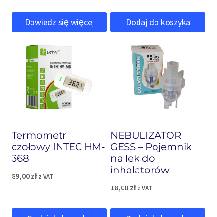
cena
cena
Dowiedz się więcej
Dodaj do koszyka
wynosiła:
wynosi:
260,00 zł.
240,00 zł.
Termometr
NEBULIZATOR
czołowy INTEC HM-
GESS – Pojemnik
368
na lek do
inhalatorów
89,00
zł
z VAT
18,00
zł
z VAT