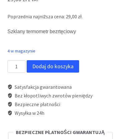
Poprzednia najniższa cena:
29,00
zł
.
Szklany termometr bezrtęciowy
4 w magazynie
ilość
Dodaj do koszyka
Termometr
bezrtęciowy
Satysfakcja gwarantowana
AlphaMed
Bez kłopotliwych zwrotów pieniędzy
Bezpieczne płatności
Wysyłka w 24h
BEZPIECZNE PŁATNOŚCI GWARANTUJĄ