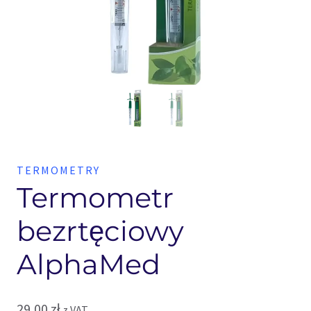
TERMOMETRY
Termometr
bezrtęciowy
AlphaMed
29,00
zł
z VAT