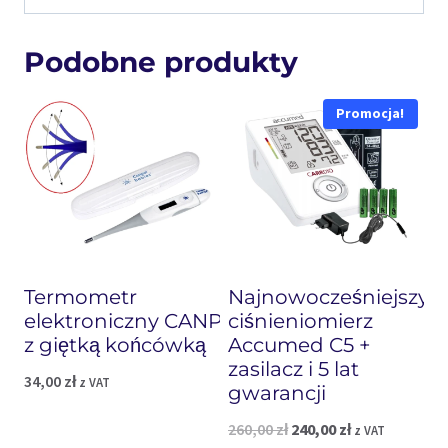
Podobne produkty
Promocja!
Termometr
Najnowocześniejszy
elektroniczny CANPOL
ciśnieniomierz
z giętką końcówką
Accumed C5 +
zasilacz i 5 lat
34,00
zł
z VAT
gwarancji
Pierwotna
Aktualna
260,00
zł
240,00
zł
z VAT