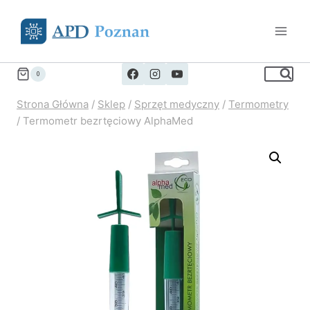
Przejdź
do
treści
0
Strona Główna
/
Sklep
/
Sprzęt medyczny
/
Termometry
/
Termometr bezrtęciowy AlphaMed