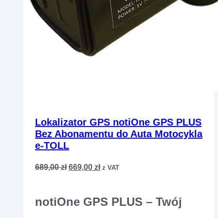
Lokalizator GPS notiOne GPS PLUS
Bez Abonamentu do Auta Motocykla
e-TOLL
Pierwotna
Aktualna
689,00
zł
669,00
zł
z VAT
cena
cena
wynosiła:
wynosi:
notiOne GPS PLUS – Twój
689,00 zł.
669,00 zł.