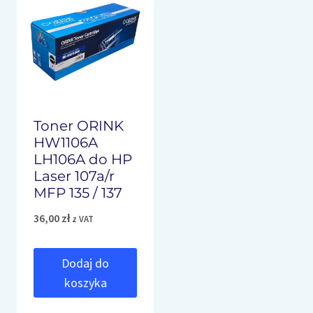
Toner ORINK
HW1106A
LH106A do HP
Laser 107a/r
MFP 135 / 137
36,00
zł
z VAT
Dodaj do
koszyka