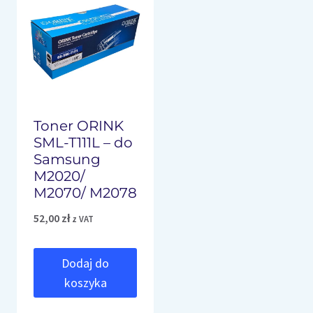
Toner ORINK
SML-T111L – do
Samsung
M2020/
M2070/ M2078
52,00
zł
z VAT
Dodaj do
koszyka