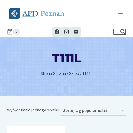
Przejdź
do
treści
0
T111L
Strona Główna
/
Sklep
/
T111L
Wyświetlanie jednego wyniku