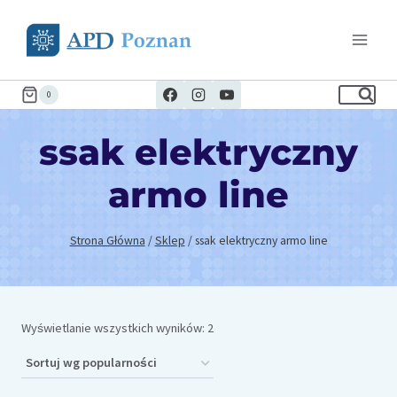
Przejdź
do
treści
0
ssak elektryczny
armo line
Strona Główna
/
Sklep
/
ssak elektryczny armo line
Posortowane
Wyświetlanie wszystkich wyników: 2
według
popularności