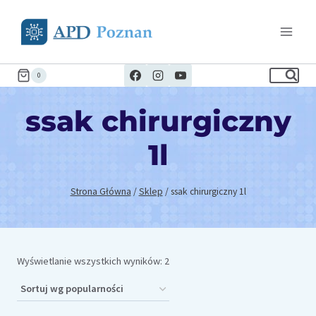
Przejdź
do
treści
0
ssak chirurgiczny
1l
Strona Główna
/
Sklep
/
ssak chirurgiczny 1l
Posortowane
Wyświetlanie wszystkich wyników: 2
według
popularności