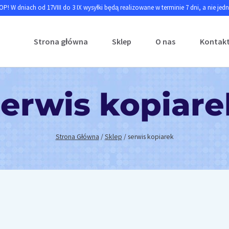
P! W dniach od 17VIII do 3 IX wysyłki będą realizowane w terminie 7 dni, a nie jed
Strona główna
Sklep
O nas
Kontak
serwis kopiare
Strona Główna
/
Sklep
/
serwis kopiarek