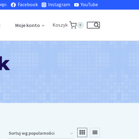
Facebook
Instagram
YouTube
nego.
Koszyk
t
Moje konto
0
k