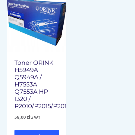
Toner ORINK
H5949A
Q5949A /
H7553A
Q7553A HP
1320 /
P2010/P2015/P2014/M2727
58,00
zł
z VAT