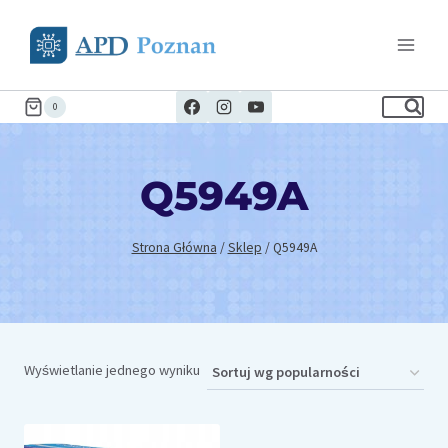
Przejdź
do
treści
0
Q5949A
Strona Główna
/
Sklep
/
Q5949A
Wyświetlanie jednego wyniku