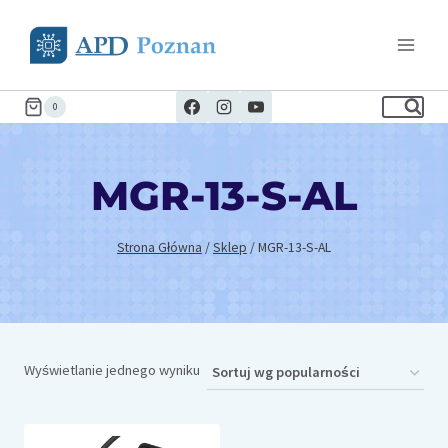
Przejdź
do
treści
0
MGR-13-S-AL
Strona Główna
/
Sklep
/
MGR-13-S-AL
Wyświetlanie jednego wyniku