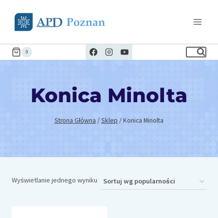
Przejdź
do
treści
0
Konica Minolta
Strona Główna
/
Sklep
/
Konica Minolta
Wyświetlanie jednego wyniku