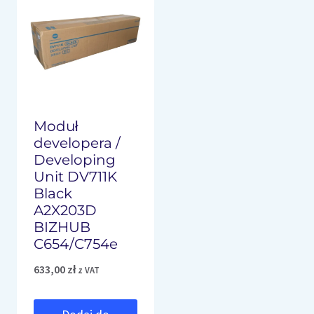
Moduł
developera /
Developing
Unit DV711K
Black
A2X203D
BIZHUB
C654/C754e
633,00
zł
z VAT