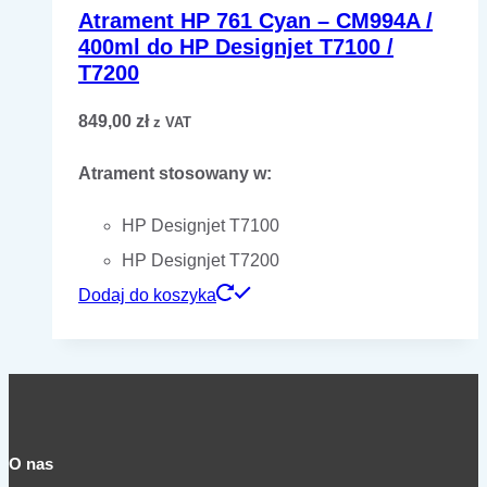
Atrament HP 761 Cyan – CM994A /
400ml do HP Designjet T7100 /
T7200
849,00
zł
z VAT
Atrament stosowany w:
HP Designjet T7100
HP Designjet T7200
Dodaj do koszyka
O nas