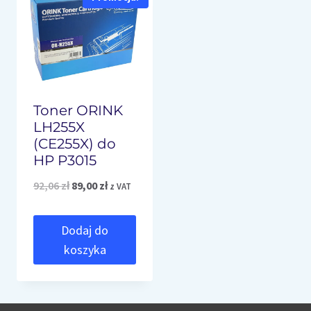
Toner ORINK
LH255X
(CE255X) do
HP P3015
Pierwotna
Aktualna
92,06
zł
89,00
zł
z VAT
cena
cena
Dodaj do
wynosiła:
wynosi:
koszyka
92,06 zł.
89,00 zł.