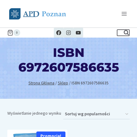
Przejdź
do
treści
0
ISBN
6972607586635
Strona Główna
/
Sklep
/
ISBN 6972607586635
Wyświetlanie jednego wyniku
Promocja!