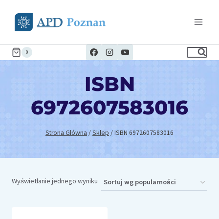
Przejdź
do
treści
0
ISBN
6972607583016
Strona Główna
/
Sklep
/
ISBN 6972607583016
Wyświetlanie jednego wyniku