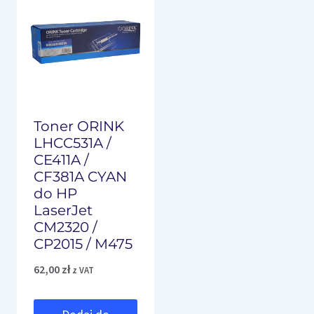
Toner ORINK
LHCC531A /
CE411A /
CF381A CYAN
do HP
LaserJet
CM2320 /
CP2015 / M475
62,00
zł
z VAT