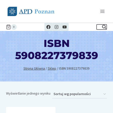
Przejdź
do
treści
0
ISBN
5908227379839
Strona Główna
/
Sklep
/
ISBN 5908227379839
Wyświetlanie jednego wyniku