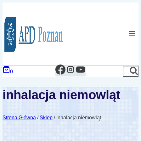
Przejdź
do
treści
0
inhalacja niemowląt
Strona Główna
/
Sklep
/
inhalacja niemowląt