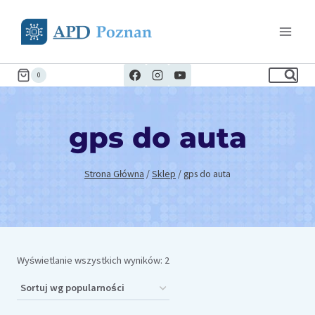
Przejdź
do
treści
0
gps do auta
Strona Główna
/
Sklep
/
gps do auta
Posortowane
Wyświetlanie wszystkich wyników: 2
według
popularności