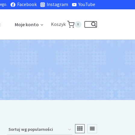
Facebook
Instagram
YouTube
nego.
Koszyk
t
Moje konto
0