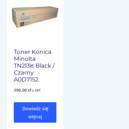
Toner Konica
Minolta
TN213K Black /
Czarny
A0D7152
386,00
zł
z VAT
Dowiedz się
więcej