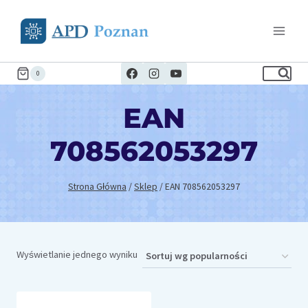
Przejdź
do
treści
0
EAN
708562053297
Strona Główna
/
Sklep
/
EAN 708562053297
Wyświetlanie jednego wyniku