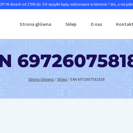
P! W dniach od 17VIII do 3 IX wysyłki będą realizowane w terminie 7 dni, a nie jed
Strona główna
Sklep
O nas
Kontak
N 6972607581
Strona Główna
/
Sklep
/
EAN 6972607581838