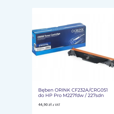
Bęben ORINK CF232A/CRG051
do HP Pro M227fdw / 227sdn
44,90
zł
z VAT