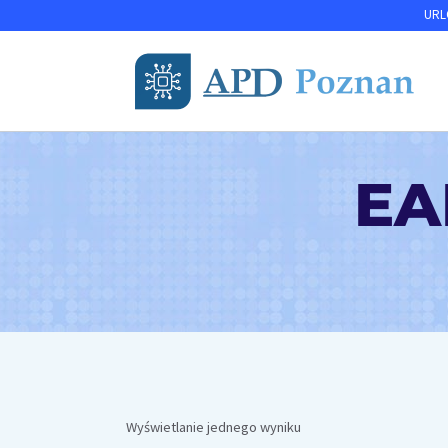
Przejdź
URLO
do
treści
EA
Wyświetlanie jednego wyniku