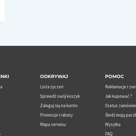
INKI
ODKRYWAJ
POMOC
na
Lista życzeń
Reklamacje i zw
Sprawdź swój koszyk
Jak kupować ?
Zaloguj się na konto
Status zamówie
Promocje i rabaty
Śledź moją pacz
Mapa serwisu
Wysyłka
o
FAQ