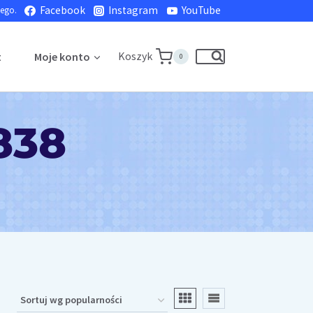
Facebook
Instagram
YouTube
nego.
Koszyk
t
Moje konto
0
838