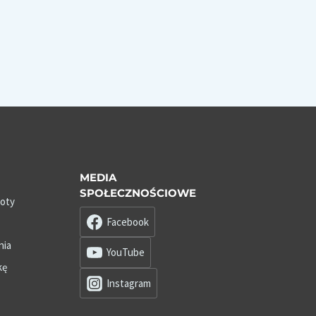
MEDIA
SPOŁECZNOŚCIOWE
roty
Facebook
nia
YouTube
kę
Instagram