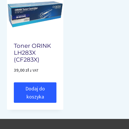
Toner ORINK
LH283X
(CF283X)
39,00
zł
z VAT
Dodaj do
koszyka