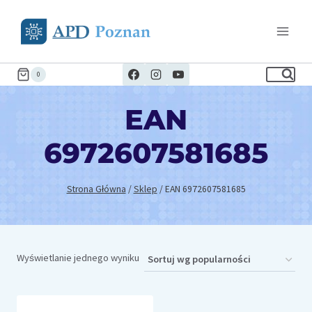
Przejdź
do
treści
0
EAN
6972607581685
Strona Główna
/
Sklep
/
EAN 6972607581685
Wyświetlanie jednego wyniku