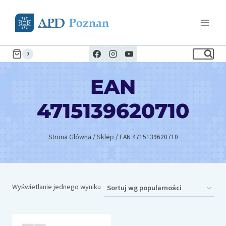
Przejdź
do
treści
0
EAN
4715139620710
Strona Główna
/
Sklep
/
EAN 4715139620710
Wyświetlanie jednego wyniku