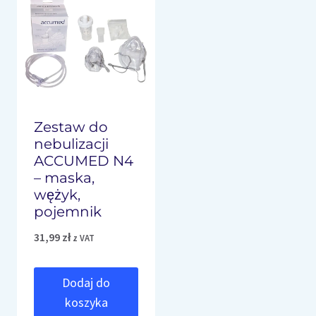
Zestaw do
nebulizacji
ACCUMED N4
– maska,
wężyk,
pojemnik
31,99
zł
z VAT
Dodaj do
koszyka