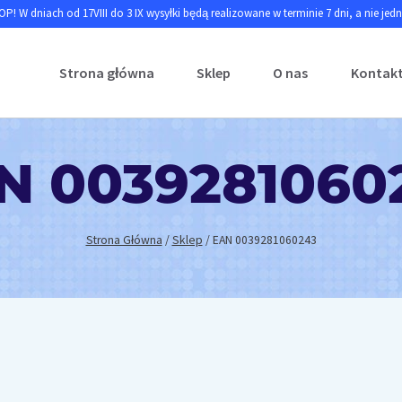
P! W dniach od 17VIII do 3 IX wysyłki będą realizowane w terminie 7 dni, a nie jed
Strona główna
Sklep
O nas
Kontak
N 0039281060
Strona Główna
/
Sklep
/
EAN 0039281060243