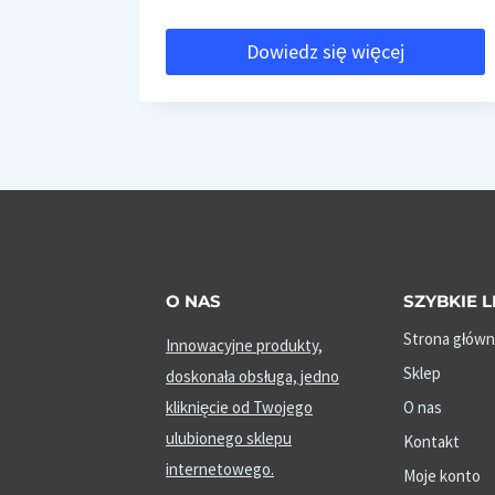
cena
cena
Dowiedz się więcej
wynosiła:
wynosi:
85,00 zł.
56,98 zł.
O NAS
SZYBKIE L
Strona główn
Innowacyjne produkty,
Sklep
doskonała obsługa, jedno
kliknięcie od Twojego
O nas
ulubionego sklepu
Kontakt
internetowego.
Moje konto