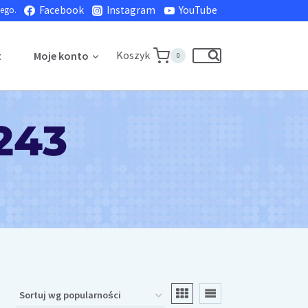
Facebook
Instagram
YouTube
nego.
Koszyk
t
Moje konto
0
243