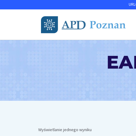
Przejdź
URLO
do
treści
EA
Wyświetlanie jednego wyniku