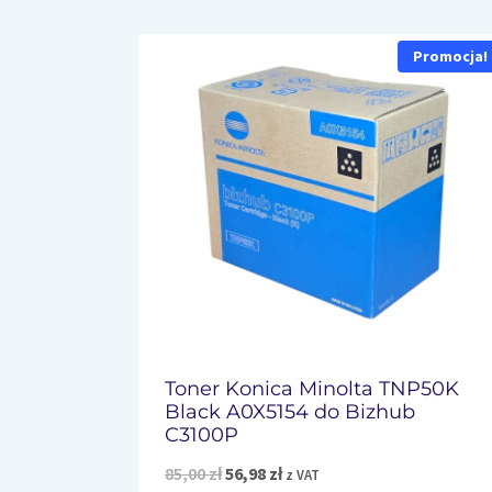
Promocja!
Toner Konica Minolta TNP50K
Black A0X5154 do Bizhub
C3100P
Pierwotna
Aktualna
85,00
zł
56,98
zł
z VAT