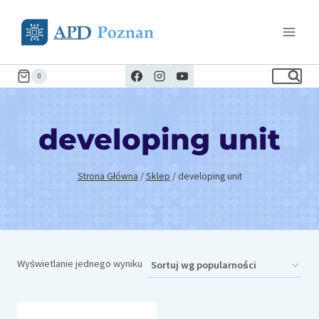
Przejdź
do
treści
0
developing unit
Strona Główna
/
Sklep
/
developing unit
Wyświetlanie jednego wyniku