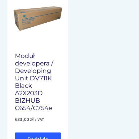
Moduł
developera /
Developing
Unit DV711K
Black
A2X203D
BIZHUB
C654/C754e
633,00
zł
z VAT