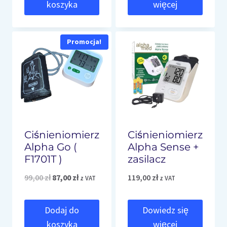
koszyka
więcej
Promocja!
Ciśnieniomierz
Ciśnieniomierz
Alpha Go (
Alpha Sense +
F1701T )
zasilacz
Pierwotna
Aktualna
99,00
zł
87,00
zł
119,00
zł
z VAT
z VAT
cena
cena
Dodaj do
Dowiedz się
wynosiła:
wynosi:
koszyka
więcej
99,00 zł.
87,00 zł.