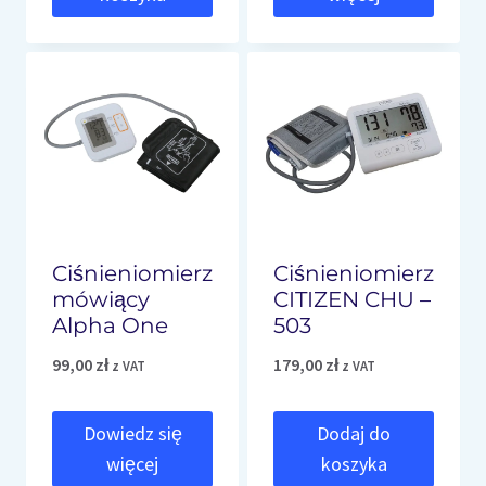
Ciśnieniomierz
Ciśnieniomierz
mówiący
CITIZEN CHU –
Alpha One
503
99,00
zł
179,00
zł
z VAT
z VAT
Dowiedz się
Dodaj do
więcej
koszyka