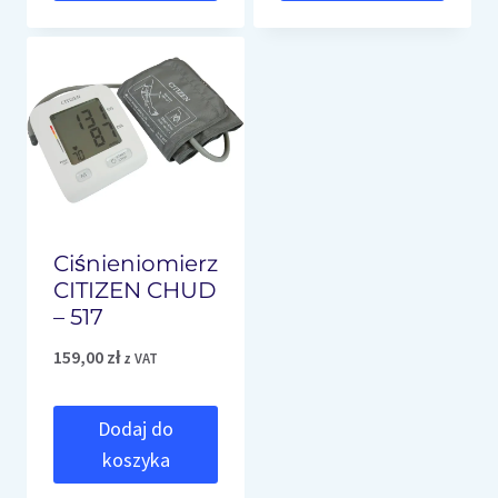
Ciśnieniomierz
CITIZEN CHUD
– 517
159,00
zł
z VAT
Dodaj do
koszyka