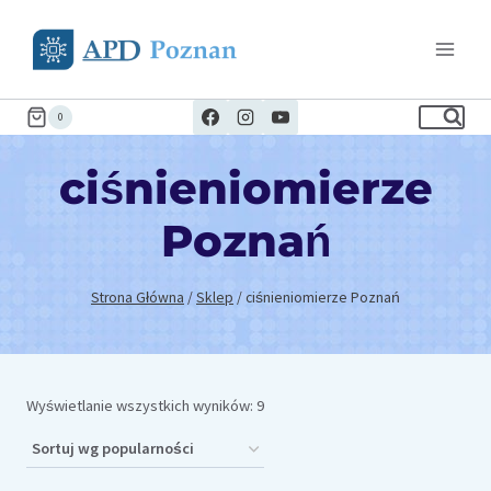
Przejdź
do
treści
0
ciśnieniomierze
Poznań
Strona Główna
/
Sklep
/
ciśnieniomierze Poznań
Posortowane
Wyświetlanie wszystkich wyników: 9
według
popularności