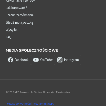
Reklamacje i zwroty
Jak kupować ?
Status zamówienia
Śledź moją paczkę
Wysyłka
FAQ
MEDIA SPOŁECZNOŚCIOWE
Facebook
YouTube
Instagram
© 2026 APD Poznan.pl - Online Akcesoria i Elektronika
Polityka prywatności
|
Regulamin sklepu