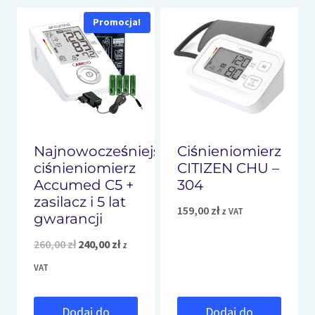
Promocja!
Najnowocześniejszy
Ciśnieniomierz
ciśnieniomierz
CITIZEN CHU –
Accumed C5 +
304
zasilacz i 5 lat
159,00
zł
z VAT
gwarancji
Pierwotna
Aktualna
260,00
zł
240,00
zł
z
cena
cena
VAT
wynosiła:
wynosi:
Dodaj do
Dodaj do
260,00 zł.
240,00 zł.