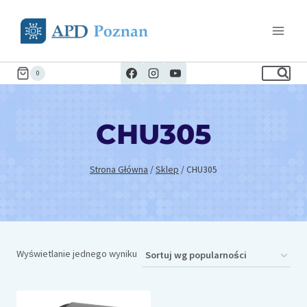
Przejdź
do
treści
0
CHU305
Strona Główna
/
Sklep
/
CHU305
Wyświetlanie jednego wyniku