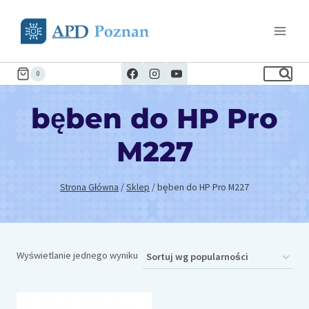
Przejdź
do
treści
0
bęben do HP Pro
M227
Strona Główna
/
Sklep
/
bęben do HP Pro M227
Wyświetlanie jednego wyniku