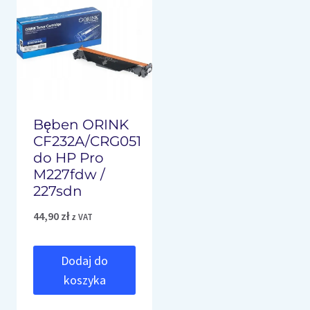
Bęben ORINK
CF232A/CRG051
do HP Pro
M227fdw /
227sdn
44,90
zł
z VAT
Dodaj do
koszyka