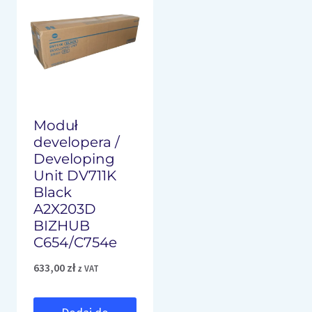
Moduł
developera /
Developing
Unit DV711K
Black
A2X203D
BIZHUB
C654/C754e
633,00
zł
z VAT