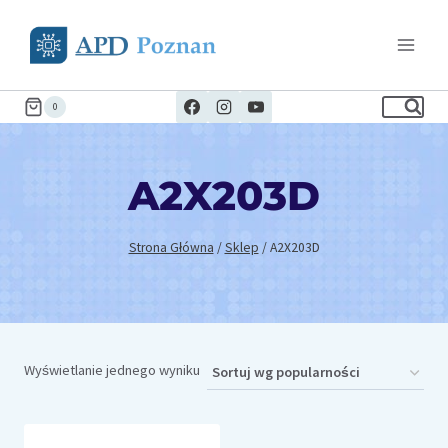
Przejdź
do
treści
0
A2X203D
Strona Główna
/
Sklep
/
A2X203D
Wyświetlanie jednego wyniku