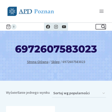
Przejdź
do
treści
0
6972607583023
Strona Główna
/
Sklep
/
6972607583023
Wyświetlanie jednego wyniku