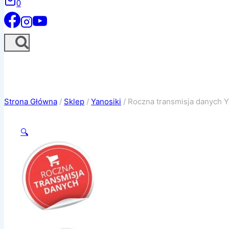
0
Strona Główna
/
Sklep
/
Yanosiki
/
Roczna transmisja danych 
🔍