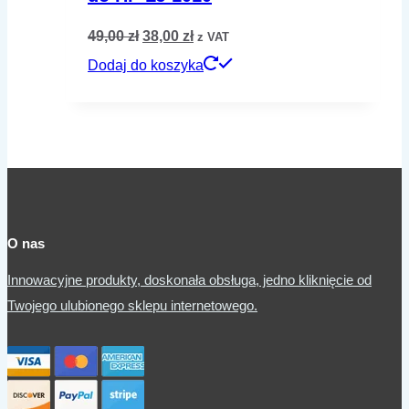
Pierwotna
Aktualna
49,00
zł
38,00
zł
z VAT
cena
cena
Dodaj do koszyka
wynosiła:
wynosi:
49,00 zł.
38,00 zł.
O nas
Innowacyjne produkty, doskonała obsługa, jedno kliknięcie od
Twojego ulubionego sklepu internetowego.