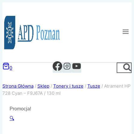
Przejdź
do
treści
0
Strona Główna
/
Sklep
/
Tonery i tusze
/
Tusze
/
Atrament HP
728 Cyan – F9J67A / 130 ml
Promocja!
🔍