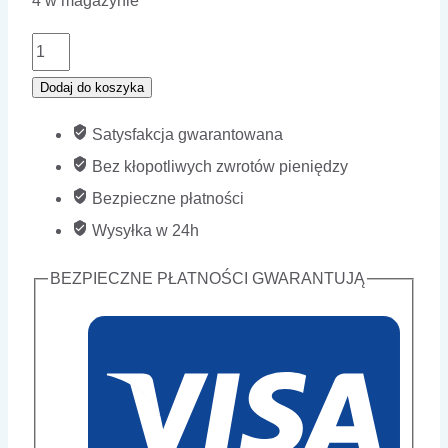
4 w magazynie
ilość
Atrament
Dodaj do koszyka
HP
Satysfakcja gwarantowana
728
Bez kłopotliwych zwrotów pieniędzy
Cyan
Bezpieczne płatności
-
Wysyłka w 24h
F9J67A
/
BEZPIECZNE PŁATNOŚCI GWARANTUJĄ
130
ml