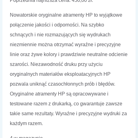
Poprzednia najniższa cena:
450,00
zł
.
wynosiła:
wynosi:
450,00 zł.
369,00 zł.
Nowatorskie oryginalne atramenty HP to wyjątkowe
połączenie jakości i odporności. Na szybko
schnących i nie rozmazujących się wydrukach
niezmiennie można otrzymać wyraźne i precyzyjne
linie oraz żywe kolory i prawdziwie neutralne odcienie
szarości. Niezawodność druku przy użyciu
oryginalnych materiałów eksploatacyjnych HP
pozwala uniknąć czasochłonnych prób i błędów.
Oryginalne atramenty HP są opracowywane i
testowane razem z drukarką, co gwarantuje zawsze
takie same rezultaty. Wyraźne i precyzyjne wydruki za
każdym razem.