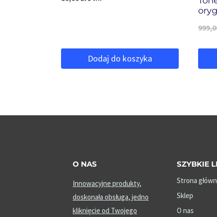
Tone
oryg
999,
Dodaj do koszyka
O NAS
SZYBKIE L
Strona główn
Innowacyjne produkty,
Sklep
doskonała obsługa, jedno
kliknięcie od Twojego
O nas