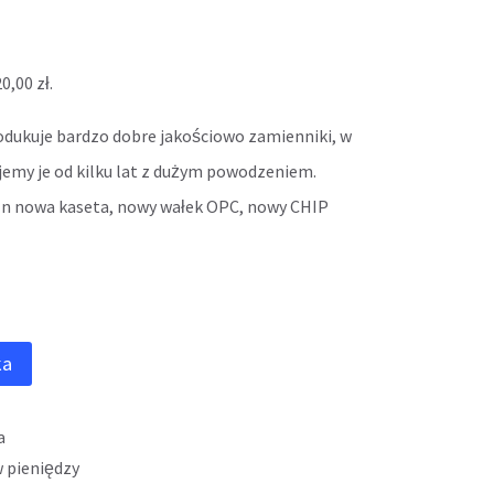
20,00
zł
.
odukuje bardzo dobre jakościowo zamienniki, w
jemy je od kilku lat z dużym powodzeniem.
tzn nowa kaseta, nowy wałek OPC, nowy CHIP
ka
a
 pieniędzy