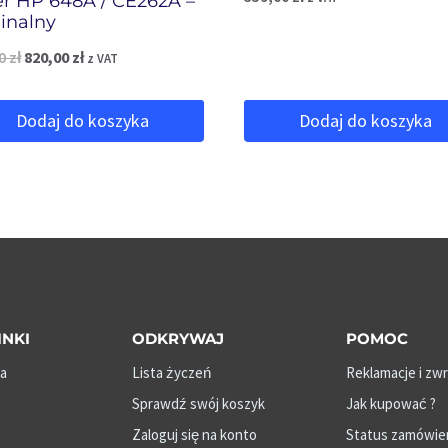
r HP 648A / CE262A –
inalny
Pierwotna
Aktualna
00
zł
820,00
zł
z VAT
cena
cena
Dodaj do koszyka
Dodaj do koszyka
wynosiła:
wynosi:
999,00 zł.
820,00 zł.
INKI
ODKRYWAJ
POMOC
a
Lista życzeń
Reklamacje i zw
Sprawdź swój koszyk
Jak kupować ?
Zaloguj się na konto
Status zamówie