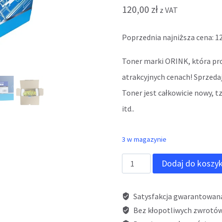
120,00
zł
z VAT
Poprzednia najniższa cena:
1
Toner marki ORINK, która pr
atrakcyjnych cenach! Sprzeda
Toner jest całkowicie nowy, 
itd..
3 w magazynie
ilość
Dodaj do koszy
Toner
ORINK
Satysfakcja gwarantowan
H390X
Bez kłopotliwych zwrotów