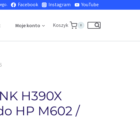
Facebook
Instagram
YouTube
nego.
Koszyk
t
Moje konto
0
5
INK H390X
do HP M602 /