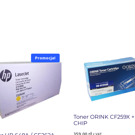
Promocja!
Toner ORINK CF259X +
CHIP
359,00
zł
z VAT