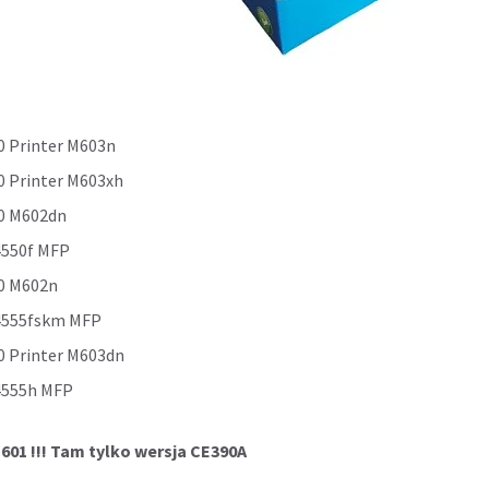
0 Printer M603n
0 Printer M603xh
00 M602dn
4550f MFP
00 M602n
M4555fskm MFP
0 Printer M603dn
4555h MFP
601 !!! Tam tylko wersja CE390A