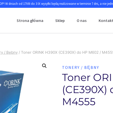
P! W dniach od 17VIII do 3 IX wysyłki będą realizowane w terminie 7 dni, a nie jed
Strona główna
Sklep
O nas
Kontak
ry / Bębny
/
Toner ORINK H390X (CE390X) do HP M602 / M455
TONERY / BĘBNY
Toner OR
(CE390X) 
M4555