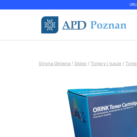
Przejdź
URLO
do
treści
Strona Główna
/
Sklep
/
Tonery i tusze
/
Tone