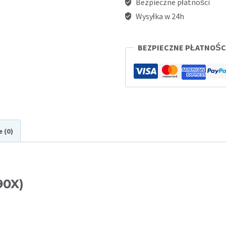
Bezpieczne płatności
(CE390X)
Wysyłka w 24h
do
HP
BEZPIECZNE PŁATNOŚ
M602
/
M4555
e (0)
90X)