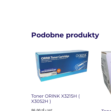
Podobne produkty
Toner ORINK X3215H (
X3052H )
86,00
zł
z VAT