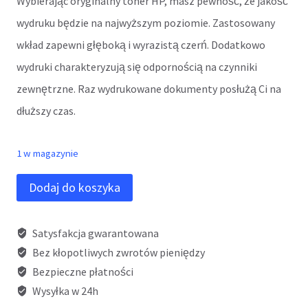
Wybierając oryginalny toner HP, masz pewność, że jakość
wydruku będzie na najwyższym poziomie. Zastosowany
wkład zapewni głęboką i wyrazistą czerń. Dodatkowo
wydruki charakteryzują się odpornością na czynniki
zewnętrzne. Raz wydrukowane dokumenty posłużą Ci na
dłuższy czas.
1 w magazynie
ilość
Dodaj do koszyka
Toner
HP
Satysfakcja gwarantowana
304A
Bez kłopotliwych zwrotów pieniędzy
Bezpieczne płatności
Yellow
Wysyłka w 24h
/