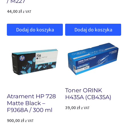
/ M227
44,00
zł
z VAT
Dodaj do koszyka
Dodaj do koszyka
Toner ORINK
Atrament HP 728
H435A (CB435A)
Matte Black –
39,00
zł
z VAT
F9J68A / 300 ml
900,00
zł
z VAT