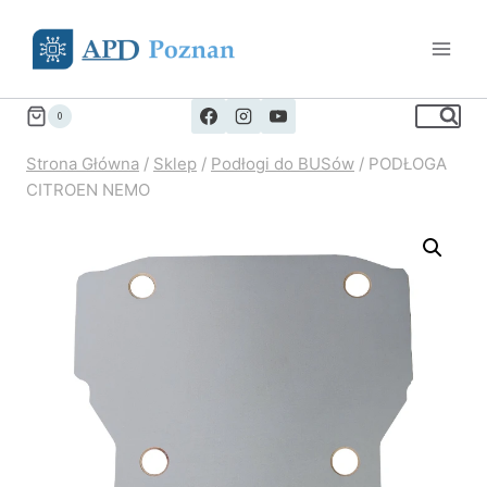
Przejdź
do
treści
0
Strona Główna
/
Sklep
/
Podłogi do BUSów
/
PODŁOGA
CITROEN NEMO