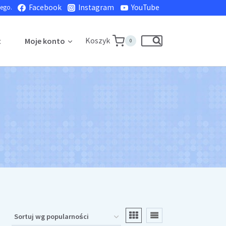
Facebook
Instagram
YouTube
nego.
Koszyk
t
Moje konto
0