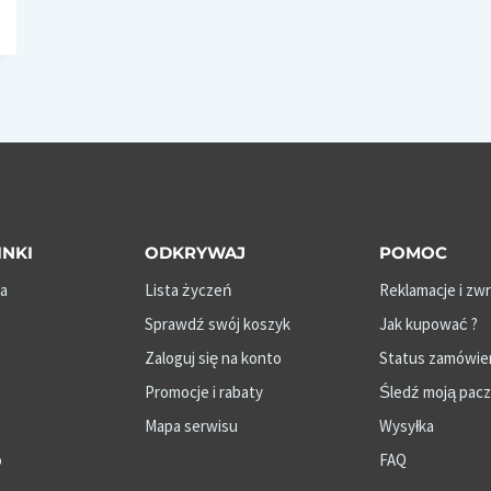
INKI
ODKRYWAJ
POMOC
a
Lista życzeń
Reklamacje i zw
Sprawdź swój koszyk
Jak kupować ?
Zaloguj się na konto
Status zamówie
Promocje i rabaty
Śledź moją pac
Mapa serwisu
Wysyłka
o
FAQ