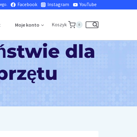
Facebook
Instagram
YouTube
nego.
Koszyk
t
Moje konto
0
ństwie dla
przętu