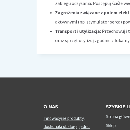
zabiegu odsysania. Postępuj ściśle we
Zagrożenia związane z polem elek
aktywnymi (np. stymulator serca) pow
Transport i utylizacja:
Przechowuj i 
oraz sprzęt utylizuj zgodnie z lokal
O NAS
SZYBKIE L
Strona głów
Innowacyjne produkty,
Sklep
doskonała obsługa, jedno