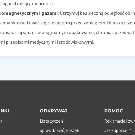
dług instrukcji producenta.
tromagnetycznym i gazami:
Utrzymuj bezpieczną odległość od i
inny skonsultować się z lekarzem przed zabiegiem. Dbaj o szcze
transportuj sprzęt w oryginalnym opakowaniu, chroniąc przed wst
nymi przepisami medycznymi i środowiskowymi.
INKI
ODKRYWAJ
POMOC
na
Lista życzeń
Reklamacje i zw
Sprawdź swój koszyk
Jak kupować ?