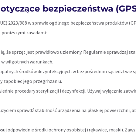
otyczące bezpieczeństwa (GP
E) 2023/988 w sprawie ogólnego bezpieczeństwa produktów (GPS
z poniższymi zasadami:
ię, że sprzęt jest prawidłowo uziemiony. Regularnie sprawdzaj stan
 w wilgotnych warunkach.
opalnych środków dezynfekcyjnych w bezpośrednim sąsiedztwie s
y zapobiec jego przegrhzaniu.
ednie procedury sterylizacji i dezynfekcji. Używaj wyłącznie zatw
użyciem sprawdź stabilność urządzenia na płaskiej powierzchni, a
suj odpowiednie środki ochrony osobistej (rękawice, maski). Zaw