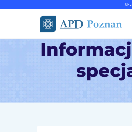
Przejdź
URLO
do
treści
Informacj
specj