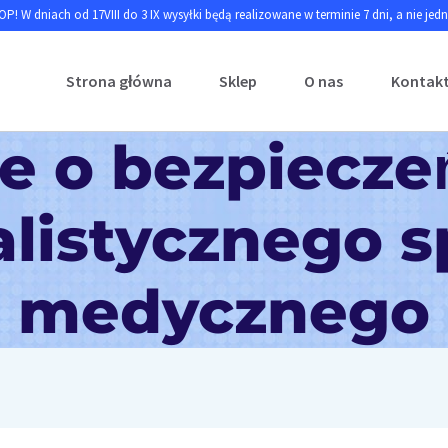
P! W dniach od 17VIII do 3 IX wysyłki będą realizowane w terminie 7 dni, a nie jed
Strona główna
Sklep
O nas
Kontak
e o bezpiecze
alistycznego s
medycznego