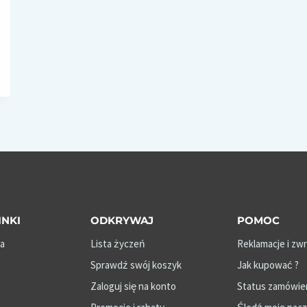
INKI
ODKRYWAJ
POMOC
a
Lista życzeń
Reklamacje i zw
Sprawdź swój koszyk
Jak kupować ?
Zaloguj się na konto
Status zamówie