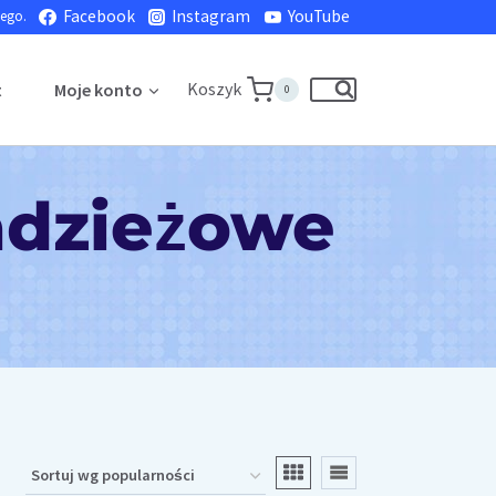
Facebook
Instagram
YouTube
nego.
Koszyk
t
Moje konto
0
adzieżowe