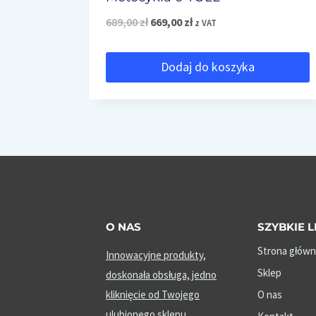
Pierwotna
Aktualna
689,00
zł
669,00
zł
z VAT
cena
cena
Dodaj do koszyka
wynosiła:
wynosi:
689,00 zł.
669,00 zł.
O NAS
SZYBKIE L
Strona główn
Innowacyjne produkty,
Sklep
doskonała obsługa, jedno
kliknięcie od Twojego
O nas
ulubionego sklepu