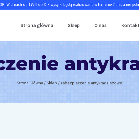
P! W dniach od 17VIII do 3 IX wysyłki będą realizowane w terminie 7 dni, a nie jed
Strona główna
Sklep
O nas
Kontak
czenie antykr
Strona Główna
/
Sklep
/
zabezpieczenie antykradzieżowe