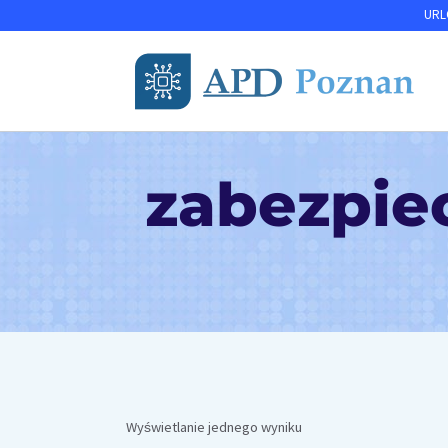
Przejdź
URLO
do
treści
zabezpie
Wyświetlanie jednego wyniku