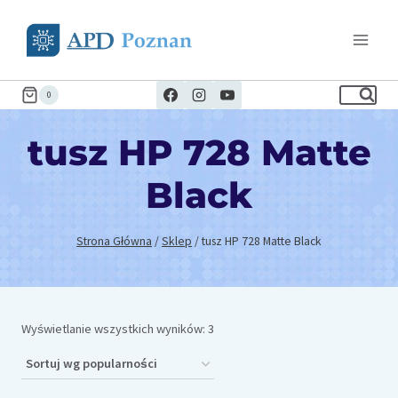
Przejdź
do
treści
0
tusz HP 728 Matte
Black
Strona Główna
/
Sklep
/
tusz HP 728 Matte Black
Posortowane
Wyświetlanie wszystkich wyników: 3
według
popularności