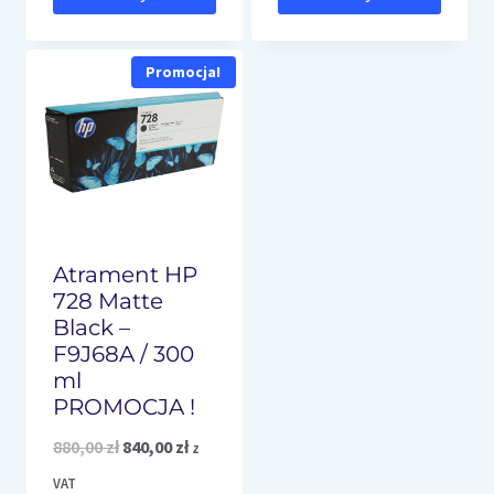
Promocja!
Atrament HP
728 Matte
Black –
F9J68A / 300
ml
PROMOCJA !
Pierwotna
Aktualna
880,00
zł
840,00
zł
z
cena
cena
VAT