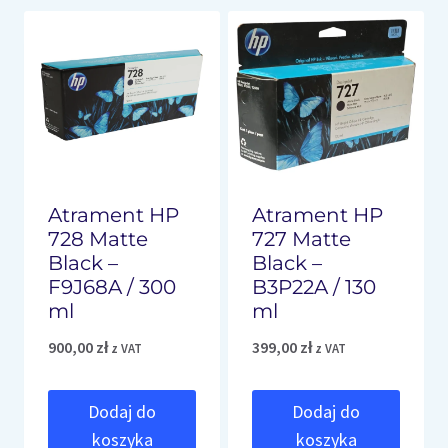
Atrament HP
Atrament HP
728 Matte
727 Matte
Black –
Black –
F9J68A / 300
B3P22A / 130
ml
ml
900,00
zł
399,00
zł
z VAT
z VAT
Dodaj do
Dodaj do
koszyka
koszyka