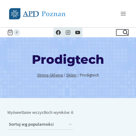
Przejdź
do
treści
0
Prodigtech
Strona Główna
/
Sklep
/
Prodigtech
Posortowane
Wyświetlanie wszystkich wyników: 6
według
popularności