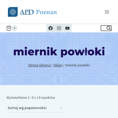
Przejdź
do
treści
0
miernik powłoki
Strona Główna
/
Sklep
/
miernik powłoki
Posortowane
Wyświetlanie 1–9 z 16 wyników
według
popularności