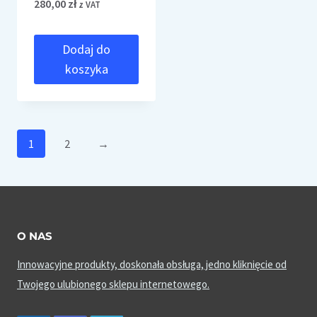
280,00
zł
z VAT
Dodaj do
koszyka
1
2
→
O NAS
Innowacyjne produkty, doskonała obsługa, jedno kliknięcie od
Twojego ulubionego sklepu internetowego.